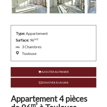
Nous
contacter
Espace
Type:
Appartement
Client
m2
Surface:
96
3 Chambres
Toulouse
AJOUTER AU PANIER
ENVOYER À UN AMI
Appartement 4 pièces
m²