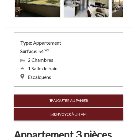
contacter
Espace
Client
Type:
Appartement
m2
Surface:
54
2 Chambres
1 Salle de bain
Escalquens
AJOUTER AU PANIER
ENVOYER À UN AMI
Appartement 3 pièces