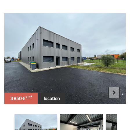
Notre
agence
CC*
3 850 €
location
Gestion
Locations