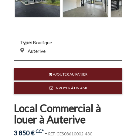
Ventes
Nous
Type:
Boutique
contacter
Auterive
Espace
AJOUTER AU PANIER
Client
ENVOYER À UN AMI
Local Commercial à
louer à Auterive
CC*
3 850 €
-
REF. GES08610002-430